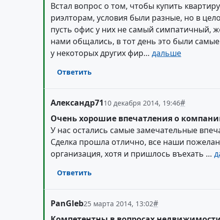
Встал вопрос о том, чтобы купить квартир
риэлторам, условия были разные, но в це
пусть офис у них не самый симпатичный, ж
нами общались, в тот день это были самы
у некоторых других фир…
дальше
Ответить
Александр71
#
10 декабря 2014, 19:46
Очень хорошие впечатления о компан
У нас остались самые замечательные впеч
Сделка прошла отлично, все наши пожелан
организация, хотя и пришлось въехать …
д
Ответить
PanGleb
#
25 марта 2014, 13:02
Компетентны в вопросах недвижимост