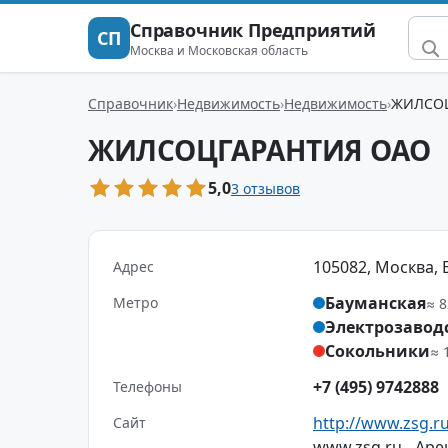
Справочник Предприятий
СП
Москва и Московская область
Справочник
Недвижимость
Недвижимость
ЖИЛСОЦ
ЖИЛСОЦГАРАНТИЯ ОАО
5,0
3 отзывов
105082, Москва, Ба
Адрес
Бауманская
Метро
≈ 8
Электрозавод
Сокольники
≈ 
+7 (495) 9742888
Телефоны
http://www.zsg.r
Сайт
www.zsg.ru - Аре