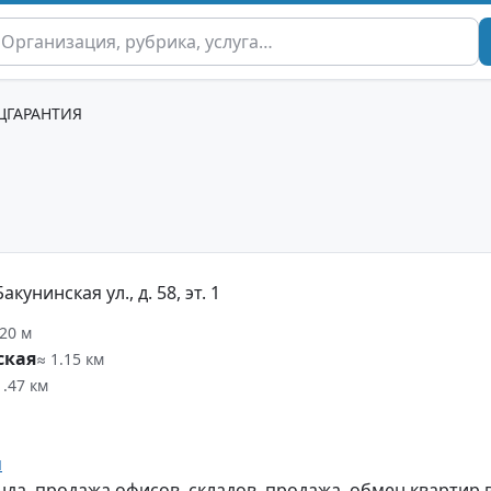
ГАРАНТИЯ
кунинская ул., д. 58, эт. 1
20 м
ская
≈ 1.15 км
1.47 км
u
нда, продажа офисов, складов, продажа, обмен квартир 