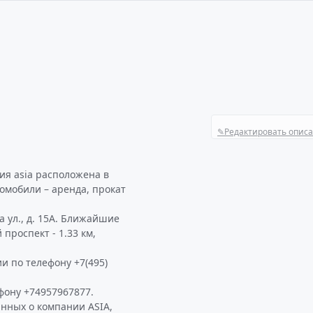
✎
Редактировать опис
я asia расположена в
омобили – аренда, прокат
а ул., д. 15А. Ближайшие
проспект - 1.33 км,
и по телефону +7(495)
фону +74957967877.
анных о компании ASIA,