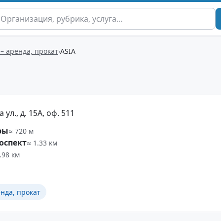
– аренда, прокат
ASIA
ул., д. 15А, оф. 511
ры
≈ 720 м
оспект
≈ 1.33 км
.98 км
нда, прокат