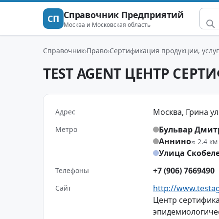
Справочник Предприятий
СП
Москва и Московская область
Справочник
Право
Сертификация продукции, услуг
TEST AGENT ЦЕНТР СЕР
Москва, Грина ул.,
Адрес
Бульвар Дмит
Метро
Аннино
≈ 2.4 км
Улица Скобел
+7 (906) 7669490
Телефоны
http://www.testa
Сайт
Центр сертифика
эпидемиологичес