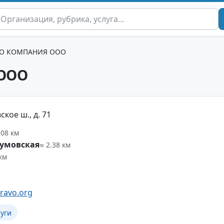
ВО КОМПАНИЯ ООО
ООО
кое ш., д. 71
.08 км
зумовская
≈ 2.38 км
 км
ravo.org
уги