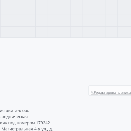
✎
Редактировать опис
О
я авита-к ооо
осредническая
ия» под номером 179242.
Магистральная 4-я ул., д.