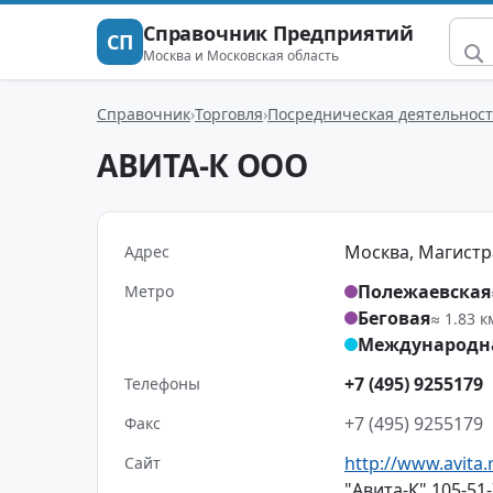
Справочник Предприятий
СП
Москва и Московская область
Справочник
Торговля
Посредническая деятельнос
АВИТА-К ООО
Москва, Магистрал
Адрес
Полежаевская
Метро
Беговая
≈ 1.83 к
Международн
+7 (495) 9255179
Телефоны
+7 (495) 9255179
Факс
http://www.avita.
Сайт
"Авита-К" 105-51