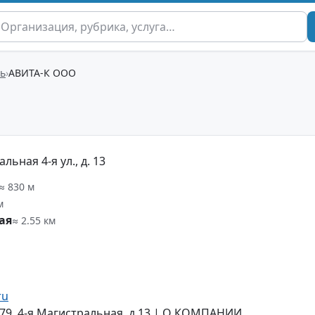
ть
АВИТА-К ООО
ьная 4-я ул., д. 13
≈ 830 м
м
ая
≈ 2.55 км
ru
-79, 4-я Магистральная, д.13 | О КОМПАНИИ