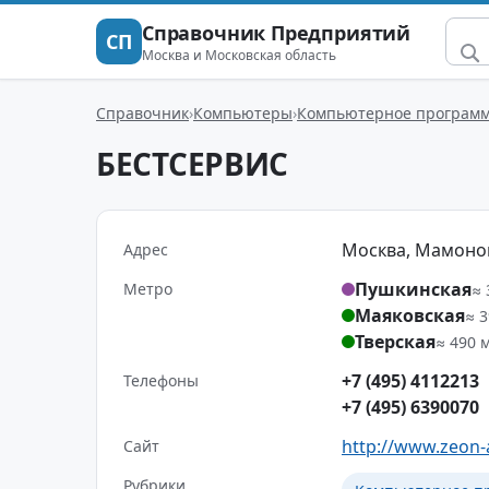
Справочник Предприятий
СП
Москва и Московская область
Справочник
Компьютеры
Компьютерное программ
БЕСТСЕРВИС
Москва, Мамоновс
Адрес
Пушкинская
Метро
≈ 
Маяковская
≈ 3
Тверская
≈ 490 
+7 (495) 4112213
Телефоны
+7 (495) 6390070
http://www.zeon-a
Сайт
Рубрики