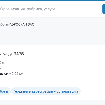
аботы
АЭРОСКАН ЗАО
ул., д. 34/63
0 м
м
ушки
≈ 2.02 км
аботы
Геодезия и картография – организации