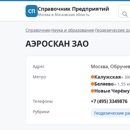
Справочник Предприятий
СП
Москва и Московская область
Справочник
Наука и образование
Геодезические р
АЭРОСКАН ЗАО
Москва, Обручева 
Адрес
Калужская
Метро
≈ 30
Беляево
≈ 1.55 к
Новые Черём
+7 (495) 3349876
Телефоны
Рубрики
Геодезические р