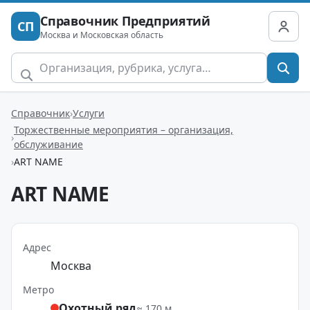
Справочник Предприятий
СП
Москва и Московская область
Справочник
Услуги
Торжественные мероприятия – организация,
обслуживание
ART NAME
ART NAME
Адрес
Москва
Метро
Охотный ряд
≈ 170 м