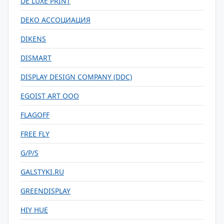
DE LUXE PRINT
DEKO АССОЦИАЦИЯ
DIKENS
DISMART
DISPLAY DESIGN COMPANY (DDC)
EGOIST ART ООО
FLAGOFF
FREE FLY
G/P/S
GALSTYKI.RU
GREENDISPLAY
HIY HUE