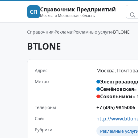
Справочник Предприятий
СП
Москва и Московская область
Справочник
Реклама
Рекламные услуги
BTLONE
BTLONE
Москва, Почтовая Б
Адрес
Электрозавод
Метро
Семёновская
≈
Сокольники
≈ 
+7 (495) 9815006
Телефоны
http://www.btlon
Сайт
Рубрики
Рекламные услуг