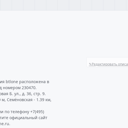
✎
Редактировать опис
я btlone расположена в
од номером 230470.
 Б. ул., д. 36, стр. 9.
м, Семёновская - 1.39 км,
и по телефону +7(495)
етите официальный сайт
e.ru.