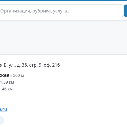
. ул., д. 36, стр. 9, оф. 216
ская
≈ 500 м
 1.39 км
1.46 км
e.ru
и