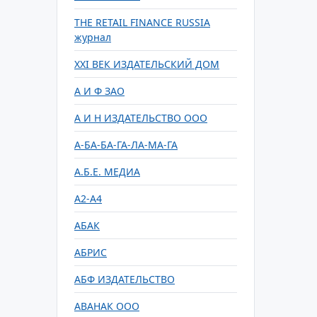
THE RETAIL FINANCE RUSSIA
журнал
XXI ВЕК ИЗДАТЕЛЬСКИЙ ДОМ
А И Ф ЗАО
А И Н ИЗДАТЕЛЬСТВО ООО
А-БА-БА-ГА-ЛА-МА-ГА
А.Б.Е. МЕДИА
А2-А4
АБАК
АБРИС
АБФ ИЗДАТЕЛЬСТВО
АВАНАК ООО