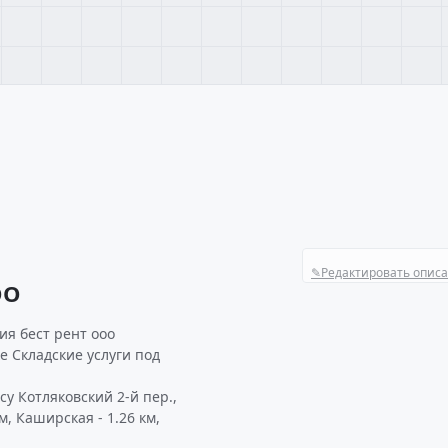
✎
Редактировать опис
ОО
я бест рент ооо
е Складские услуги под
у Котляковский 2-й пер.,
, Каширская - 1.26 км,