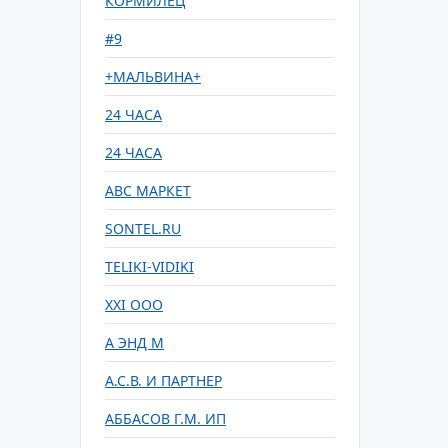
КОРМИЛЕЦ
#9
+МАЛЬВИНА+
24 ЧАСА
24 ЧАСА
ABC МАРКЕТ
SONTEL.RU
TELIKI-VIDIKI
XXI ООО
А ЭНД М
А.С.В. И ПАРТНЕР
АББАСОВ Г.М. ИП