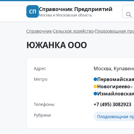
Справочник Предприятий
СП
Москва и Московская область
Справочник
Сельское хозяйство
Плодоовощная пр
ЮЖАНКА ООО
Москва, Купавенск
Адрес
Первомайска
Метро
Новогиреево
≈
Измайловска
+7 (495) 3082923
Телефоны
Рубрики
Плодоовощная п