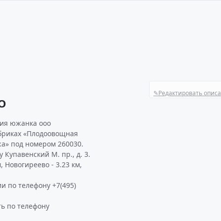
✎
Редактировать опис
О
ия южанка ооо
убриках «Плодоовощная
жа» под номером 260030.
Купавенский М. пр., д. 3.
 Новогиреево - 3.23 км,
и по телефону +7(495)
ь по телефону