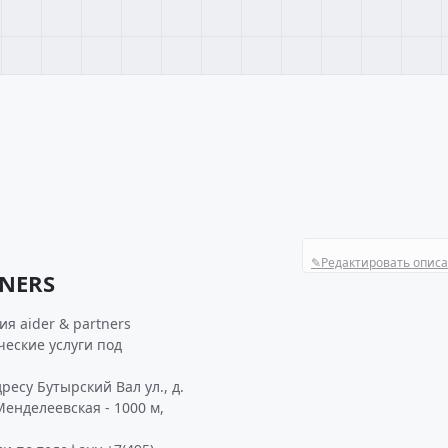
✎
Редактировать опис
TNERS
я aider & partners
еские услуги под
ресу Бутырский Вал ул., д.
Менделеевская - 1000 м,