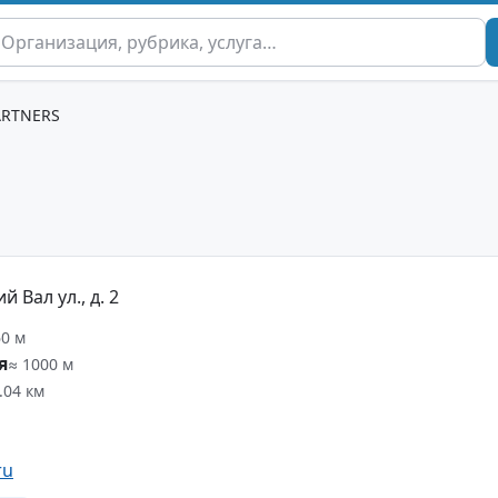
ARTNERS
 Вал ул., д. 2
60 м
я
≈ 1000 м
.04 км
ru