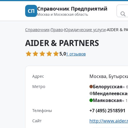
Справочник Предприятий
СП
Москва и Московская область
Справочник
Право
Юридические услуги
AIDER & P
AIDER & PARTNERS
5,0
1 отзывов
Москва, Бутырский
Адрес
Белорусская
Метро
≈ 
Менделеевска
Маяковская
≈ 1
+7 (495) 2518591
Телефоны
http://www.aider.
Сайт