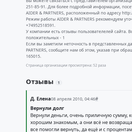
Вы можете связаться с представителем организаци
251-85-91. Для более подробной информации, пос
AIDER & PARTNERS, расположенный по адресу http:/
Режим работы AIDER & PARTNERS рекомендуем уто
+74952518591.
У компании есть отзывы пользователелей сайта. Все
положительных - 1
Если вы заметили неточность в представленных д
PARTNERS, сообщите нам об этом, указав при обра
165015.
Страница организации просмотрена: 52 раза
Отзывы
1
Д. Елена
#
08 апреля 2010, 04:46
Вернули долг
Вернули деньги, очень приличную сумму, к
хорошим знакомым, а они всё не возвращал
все помогли вернуть, да ещё и с процента