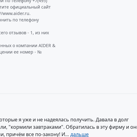
и по телефону +7(495)
етите официальный сайт
/www.aider.ru.
чнить по телефону
го отзывов - 1, из них
анных о компании AIDER &
щении ее номер - №
оторые я уже и не надеялась получить. Давала в долг
и, "кормили завтраками". Обратилась в эту фирму и он
ми, причём все по-закону! И…
дальше