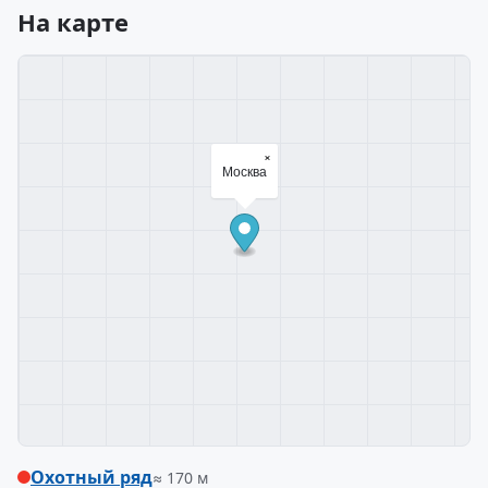
На карте
×
Москва
Охотный ряд
≈ 170 м