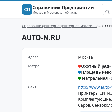
Справочник Предприятий
СП
Москва и Московская область
Справочник
Интернет
Интернет-магазины
AUTO-N
AUTO-N.RU
Москва
Адрес
Охотный ряд
Метро
≈
Площадь Рев
Театральная
≈ 
http://www.auto-
Сайт
Принтеры СИТИЗЕ
Комплектующие. 
баров, бензокол