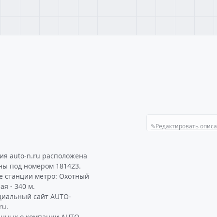
✎
Редактировать опис
я auto-n.ru расположена
ны под номером 181423.
е станции метро: Охотный
я - 340 м.
циальный сайт AUTO-
ru.
анных о компании AUTO-