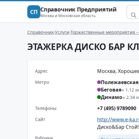
Справочник Предприятий
СП
Москва и Московская область
Справочник
Услуги
Торжественные мероприятия –
ЭТАЖЕРКА ДИСКО БАР К
Москва, Хорошевс
Адрес
Полежаевская
Метро
Беговая
≈ 1.12 к
Динамо
≈ 2.34 
+7 (495) 9789090
Телефоны
http://www.e-ka.
Сайт
Диско&Бар Стой!
Рубрики