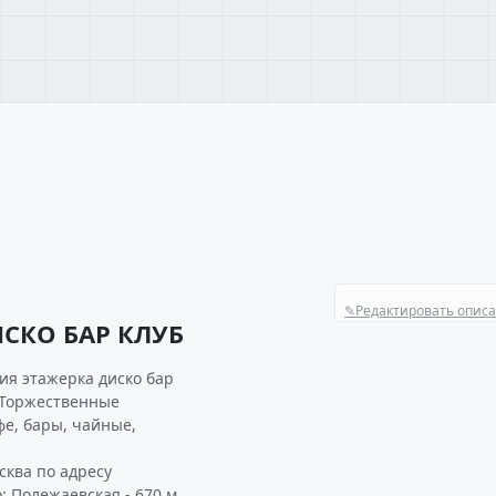
✎
Редактировать опис
СКО БАР КЛУБ
ия этажерка диско бар
 «Торжественные
фе, бары, чайные,
ква по адресу
 Полежаевская - 670 м,