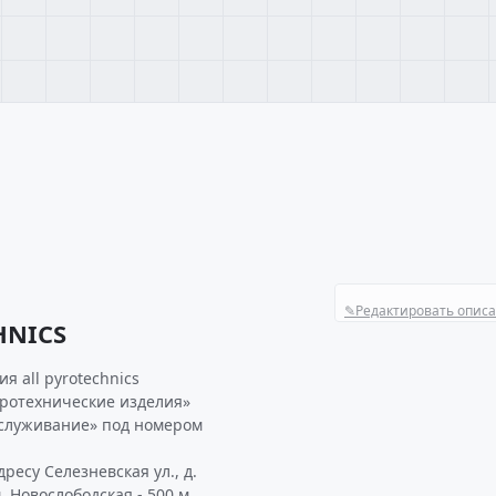
✎
Редактировать опис
HNICS
 all pyrotechnics
иротехнические изделия»
бслуживание» под номером
ресу Селезневская ул., д.
 Новослободская - 500 м,