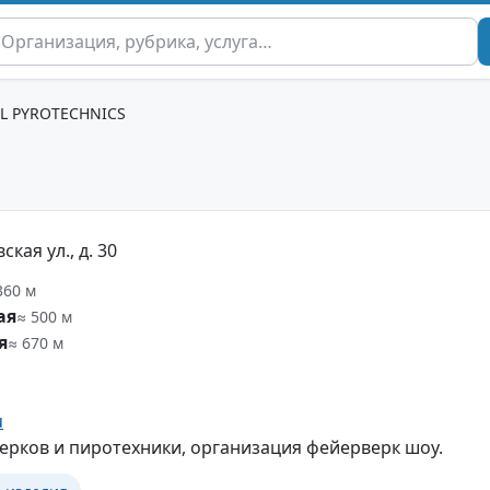
LL PYROTECHNICS
кая ул., д. 30
360 м
ая
≈ 500 м
я
≈ 670 м
u
рков и пиротехники, организация фейерверк шоу.