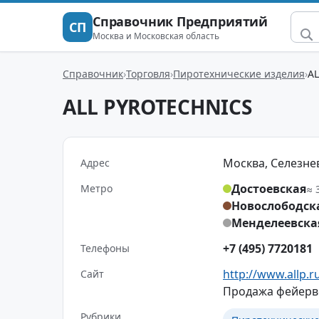
Справочник Предприятий
СП
Москва и Московская область
Справочник
Торговля
Пиротехнические изделия
A
ALL PYROTECHNICS
Москва, Селезневс
Адрес
Достоевская
Метро
≈ 
Новослободск
Менделеевска
+7 (495) 7720181
Телефоны
http://www.allp.r
Сайт
Продажа фейерве
Рубрики