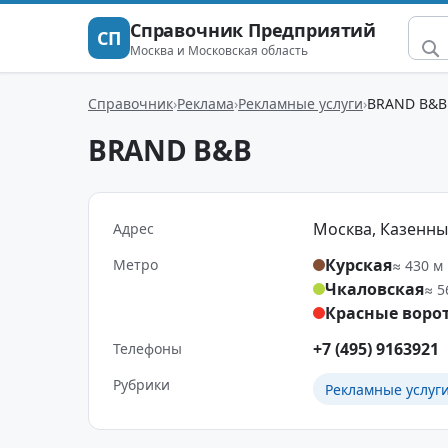
Справочник Предприятий
СП
Москва и Московская область
Справочник
Реклама
Рекламные услуги
BRAND B&B
BRAND B&B
Москва, Казенный 
Адрес
Курская
Метро
≈ 430 м
Чкаловская
≈ 5
Красные воро
+7 (495) 9163921
Телефоны
Рубрики
Рекламные услуг