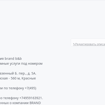
✎
Редактировать опис
ия brand b&b
амные услуги под номером
зенный Б. пер., д. 5А.
ская - 560 м, Красные
и по телефону +7(495)
о телефону +74959163921.
данных о компании BRAND