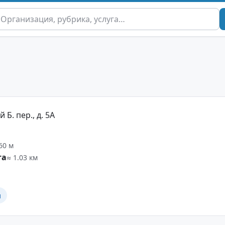
Б. пер., д. 5А
60 м
та
≈ 1.03 км
и