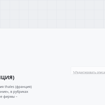
✎
Редактировать опис
НЦИЯ)
я thales (франция)
ние», в рубриках
ые фирмы –