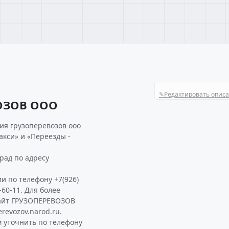
✎
Редактировать опис
ОЗОВ ООО
ия грузоперевозов ооо
акси» и «Переезды -
рад по адресу
и по телефону +7(926)
-60-11. Для более
айт ГРУЗОПЕРЕВОЗОВ
revozov.narod.ru.
уточнить по телефону