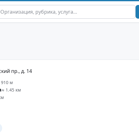
ий пр., д. 14
 910 м
а
≈ 1.45 км
км