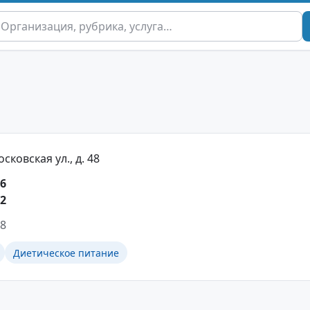
сковская ул., д. 48
36
82
98
Диетическое питание