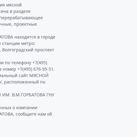
ия мясной
ена в разделе
соперерабатывающее
учные, проектные
ОВА находится в городе
е станции метро:
м, Волгоградский проспект
и по телефону +7(495)
а номер +7(495) 676-95-51.
циальный сайт МЯСНОЙ
, расположенный по
ИМ. В.М.ГОРБАТОВА ГНУ
анных о компании
ОВА, сообщите нам об