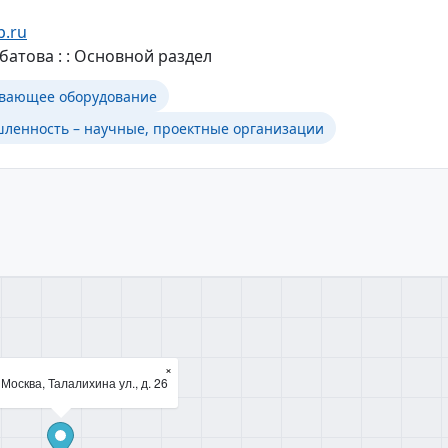
p.ru
атова : : Основной раздел
вающее оборудование
енность – научные, проектные организации
×
Москва, Талалихина ул., д. 26