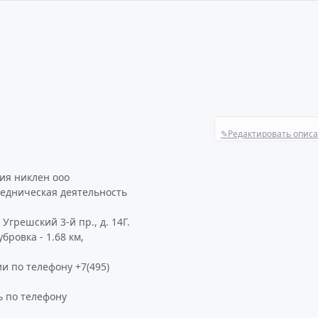
✎
Редактировать опис
О
ия никлен ооо
редническая деятельность
грешский 3-й пр., д. 14Г.
бровка - 1.68 км,
и по телефону +7(495)
 по телефону