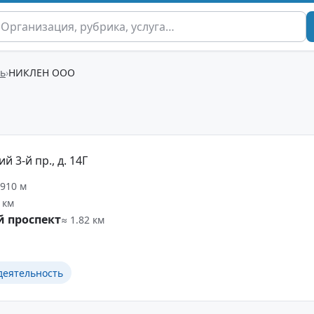
ть
НИКЛЕН ООО
 3-й пр., д. 14Г
 910 м
 км
й проспект
≈ 1.82 км
деятельность